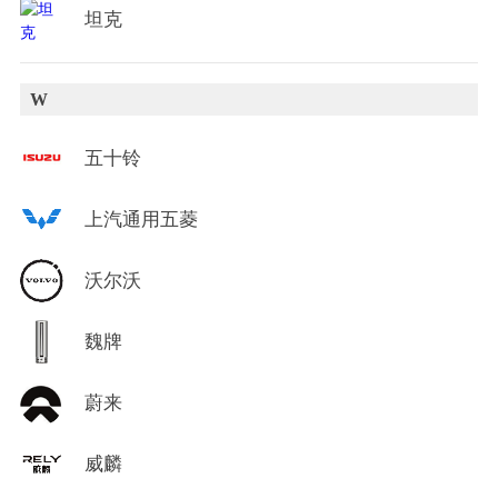
坦克
W
五十铃
上汽通用五菱
沃尔沃
魏牌
蔚来
威麟