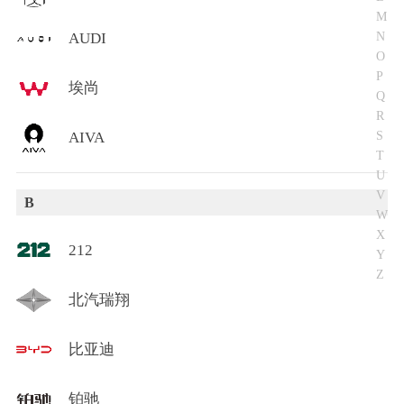
M
N
AUDI
O
P
埃尚
Q
R
S
AIVA
T
U
V
B
W
X
212
Y
Z
北汽瑞翔
比亚迪
铂驰