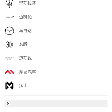
玛莎拉蒂
迈凯伦
马自达
名爵
迈莎锐
摩登汽车
猛士
N