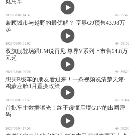
庭用车
2026/08/06 14:37
35563
兼顾城市与越野的最优解？ 享界G9预售43.98万
起
2026/08/06 01:02
39152
双旗舰登场跟LM说再见 尊界V系列上市售64.8万
元起
2026/08/06 00:26
36524
想买B级车的朋友看过来！一条视频说清楚天籁·
鸿蒙座舱8月置换政策
2026/08/05 21:57
36364
首批车主数据曝光！终于读懂启境GT7的出圈密
码
2026/08/04 17:50
38203