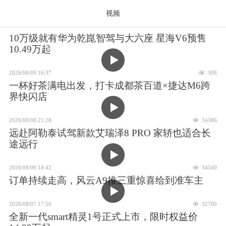
视频
10万级就有华为乾崑智驾与大六座 星海V6预售
10.49万起
2026/08/09 16:37
308
一杯好茶满电出发，打卡成都茶百道×捷达M6跨
界快闪店
2026/08/08 21:28
34386
远赴阿勒泰试驾新款艾瑞泽8 PRO 家轿也适合长
途远行
2026/08/08 18:42
34500
订单持续走高，风云A9推三重惊喜给到准车主
2026/08/07 17:50
32700
全新一代smart精灵1号正式上市，限时权益价