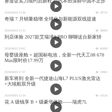
赛道证实力续约启新程 广汽本田深耕中国不止步
2026/08/04 13:46
38753
奇瑞 7 月销量稳增 全球化与新能源双线提速
2026/08/04 12:35
38684
到店体验 2027款艾瑞泽8 PRO 聊聊这台新家轿
2026/08/03 19:02
40090
母婴级座舱 + 超国标电池，全新一代天工08 670
Max限时价17.99万
2026/08/03 17:37
33863
新车将到 全新一代捷途山海L7 PLUS激光雷达
+大续航双升级
2026/08/03 13:34
34534
花 A 级钱享 B + 级豪华体验——瑞虎7L