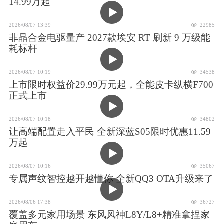
14.99万起
2026/08/07 13:39
22985
非晶合金电驱量产 2027款埃安 RT 刷新 9 万级能
耗标杆
2026/08/07 10:19
34538
上市限时权益价29.99万元起，全能皮卡纵横F700
正式上市
2026/08/07 10:18
34802
让高端配置走入平民 全新深蓝S05限时优惠11.59
万起
2026/08/07 10:16
35067
专属声纹智控越开越懂你 全新QQ3 OTA升级来了
2026/08/06 17:38
36727
覆盖多元家用场景 东风风神L8Y/L8+精准拿捏家