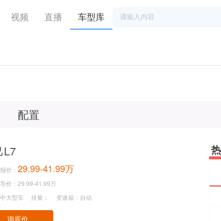
视频
直播
车型库
配置
热
L7
29.99-41.99万
报价：
价：29.99-41.99万
中大型车
排量：
变速箱：自动
询底价