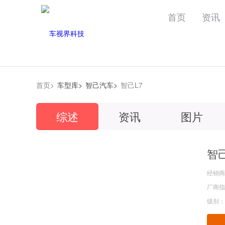
首页
资讯
首页>
车型库>
智己汽车>
智己L7
综述
资讯
图片
智己
经销商
厂商指导
级别：