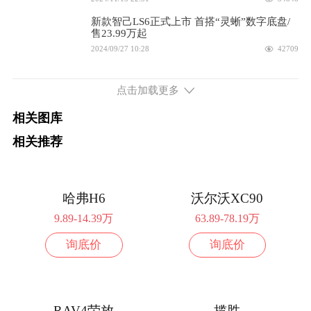
配置
询底价
新款智己LS6正式上市 首搭“灵蜥”数字底盘/
2026款 纯电版 650km 后驱Max
售23.99万起
22.49万
2024/09/27 10:28
42709
配置
询底价
金晨亲手交付“超级爆品”，广州车展百人喜
提智己LS6
点击加载更多
2026款 纯电版 650km 后驱Max+
24.49万
2023/11/17 19:17
46380
相关图库
全系标配激光雷达与NOA 智己LS6上市售
配置
询底价
22.99万起
相关推荐
2023/10/12 22:13
48660
2026款 纯电版 650km 后驱Max上汽一亿台
23.49万
限定版
配置
询底价
哈弗H6
沃尔沃XC90
9.89-14.39万
63.89-78.19万
续航750km 680马力 双电机四驱
询底价
询底价
2026款 纯电版 750km 四驱Ultra
28.49万
配置
询底价
续航802km 408马力 后置后驱
RAV4荣放
揽胜