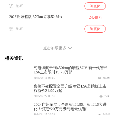
配置
询底价
2026款 增程版 370km 后驱52 Max＋
24.49万
配置
询底价
续航450km 313马力 后置后驱
点击加载更多
2026款 增程版 450km 后驱66 Max
24.49万
相关资讯
配置
询底价
纯电续航干到450km的增程SUV 新一代智己
2026款 增程版 450km 后驱66 Max+
LS6上市限时19.79万起
26.49万
2025/09/11 05:00
38995
配置
询底价
售价不变配置全面升级 智己LS6剧院版上市
权益价21.99万起
续航650km 333马力 后置后驱
2025/02/27 00:57
7736
2026款 纯电版 650km 后驱Pro
21.29万
2024广州车展，全新智己LS6、智己L6大进
化！锁定“20万元级纯电最优选”
2024/11/15 22:31
34848